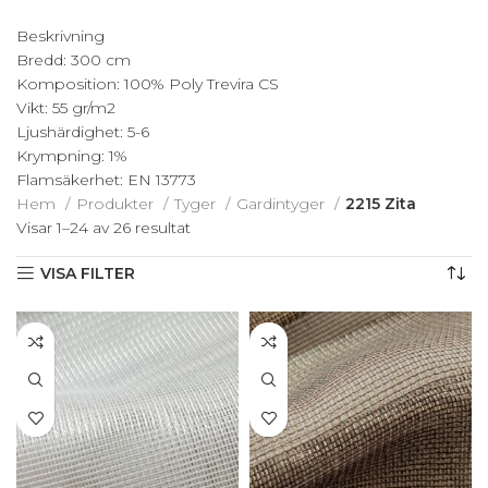
Beskrivning
Bredd: 300 cm
Komposition: 100% Poly Trevira CS
Vikt: 55 gr/m2
Ljushärdighet: 5-6
Krympning: 1%
Flamsäkerhet: EN 13773
Hem
Produkter
Tyger
Gardintyger
2215 Zita
Visar 1–24 av 26 resultat
Sortera efter senaste
VISA FILTER