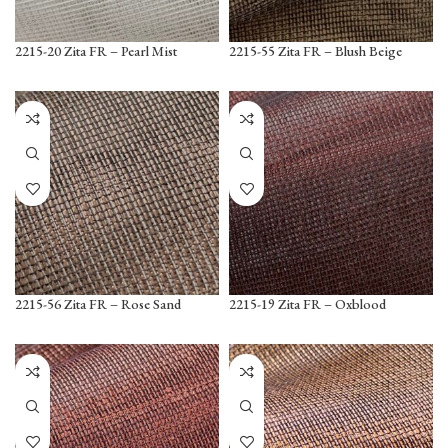
2215-20 Zita FR – Pearl Mist
2215-55 Zita FR – Blush Beige
2215-56 Zita FR – Rose Sand
2215-19 Zita FR – Oxblood