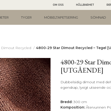
OM OSS
HÅLLBARHET
RE
ETER
TYGER
MÖBELTAPETSERING
SÖMNAD
r Dimout Recycled
4800-29 Star Dimout Recycled – Tegel 
4800-29 Star Dimo
[UTGÅENDE]
Dubbelsidig dimout med delv
egenskap, lyxigt utseende och 
BESKRIVNING
Bredd:
300 cm
Komposition:
Återvunnen Pol