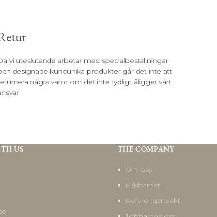
Retur
Då vi uteslutande arbetar med specialbeställningar
och designade kundunika produkter går det inte att
returnera några varor om det inte tydligt åligger vårt
ansvar
ITH US
THE COMPANY
Om oss
Hållbarhet
Referensprojekt
se
Jobba hos oss