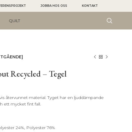
FERENSPROJEKT
JOBBA HOS OSS
KONTAKT
QUILT
[UTGÅENDE]
ut Recycled – Tegel
is återvunnet material. Tyget har en ljuddämpande
ett mycket fint fall.
yester 24%, Polyester 76%