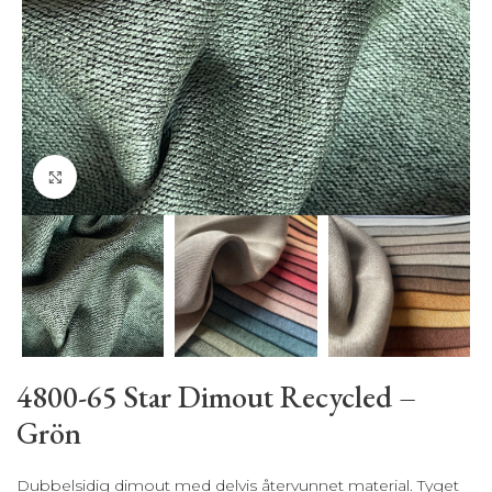
Klicka för att förstora
4800-65 Star Dimout Recycled –
Grön
Dubbelsidig dimout med delvis återvunnet material. Tyget