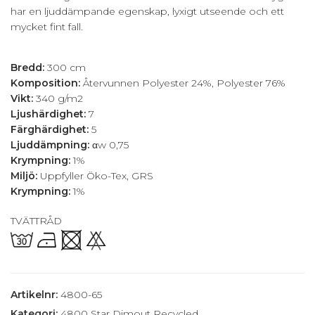
har en ljuddämpande egenskap, lyxigt utseende och ett
mycket fint fall.
BESKRIVNING
Bredd:
300 cm
Komposition:
Återvunnen Polyester 24%, Polyester 76%
Vikt:
340 g/m2
Ljushärdighet:
7
Färghärdighet:
5
Ljuddämpning:
αw 0,75
Krympning:
1%
Miljö:
Uppfyller Öko-Tex, GRS
Krympning:
1%
TVÄTTRÅD
Artikelnr:
4800-65
Kategori:
4800 Star Dimout Recycled