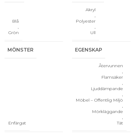
Akryl
,
Blå
Polyester
,
,
Grön
Ull
MÖNSTER
EGENSKAP
Återvunnen
,
Flamsäker
,
Ljuddämpande
,
Möbel – Offentlig Miljö
,
Mörkläggande
,
Enfärgat
Tät