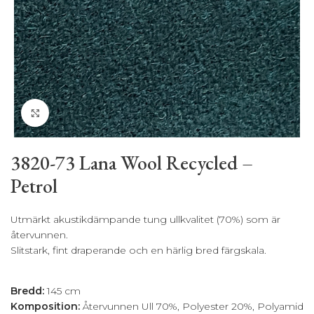
Klicka för att förstora
3820-73 Lana Wool Recycled –
Petrol
Utmärkt akustikdämpande tung ullkvalitet (70%) som är
återvunnen.
Slitstark, fint draperande och en härlig bred färgskala.
BESKRIVNING
Bredd:
145 cm
Komposition:
Återvunnen Ull 70%, Polyester 20%, Polyamid