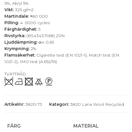
5%, Akryl 5%
Vikt:
325 g/m2
Martindale: >
60 000
Pilling:
4 -5000 cycles
Färghärdighet:
5
Rivstyrka:
(BS4343:1968) 20N
Ljuddämpning:
αw 0,65
Krympning:
2%
Flamsäkerhet:
Cigarette test (EN 1021-1), Match test (EN
1021-2), IMO test (A.652/16)
TVÄTTRÅD
Artikelnr:
3820-73
Kategori:
3820 Lana Wool Recycled
FÄRG
MATERIAL