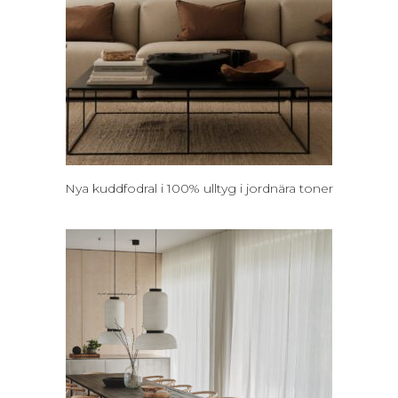
Nya kuddfodral i 100% ulltyg i jordnära toner