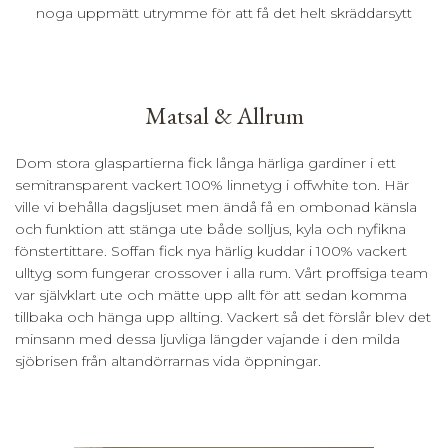
noga uppmätt utrymme för att få det helt skräddarsytt
Matsal & Allrum
Dom stora glaspartierna fick långa härliga gardiner i ett
semitransparent vackert 100% linnetyg i offwhite ton. Här
ville vi behålla dagsljuset men ändå få en ombonad känsla
och funktion att stänga ute både solljus, kyla och nyfikna
fönstertittare. Soffan fick nya härlig kuddar i 100% vackert
ulltyg som fungerar crossover i alla rum. Vårt proffsiga team
var självklart ute och mätte upp allt för att sedan komma
tillbaka och hänga upp allting. Vackert så det förslår blev det
minsann med dessa ljuvliga längder vajande i den milda
sjöbrisen från altandörrarnas vida öppningar.