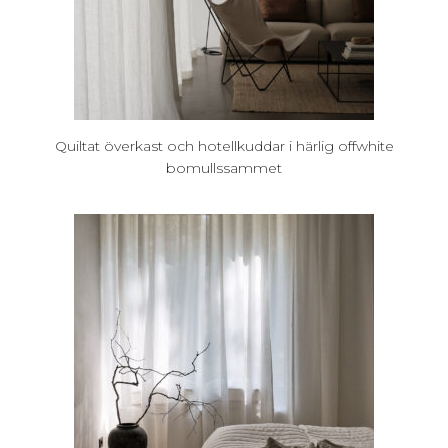
Quiltat överkast och hotellkuddar i härlig offwhite
bomullssammet