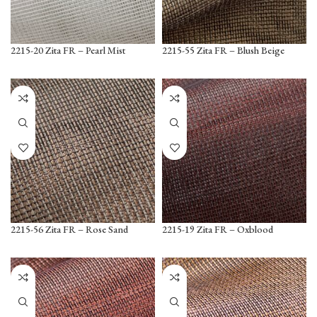
2215-20 Zita FR – Pearl Mist
2215-55 Zita FR – Blush Beige
2215-56 Zita FR – Rose Sand
2215-19 Zita FR – Oxblood