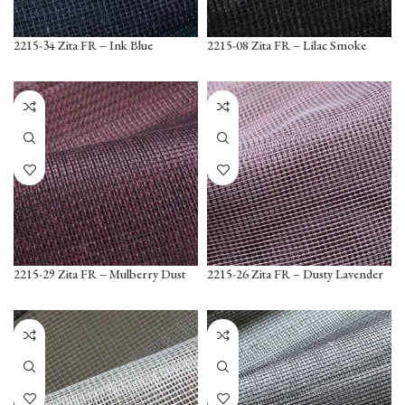
2215-34 Zita FR – Ink Blue
2215-08 Zita FR – Lilac Smoke
2215-29 Zita FR – Mulberry Dust
2215-26 Zita FR – Dusty Lavender