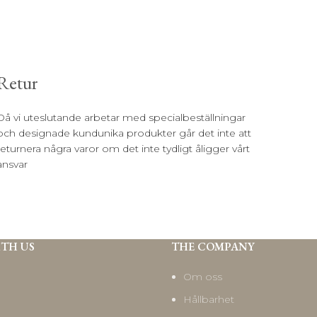
Retur
Då vi uteslutande arbetar med specialbeställningar
och designade kundunika produkter går det inte att
returnera några varor om det inte tydligt åligger vårt
ansvar
ITH US
THE COMPANY
Om oss
Hållbarhet