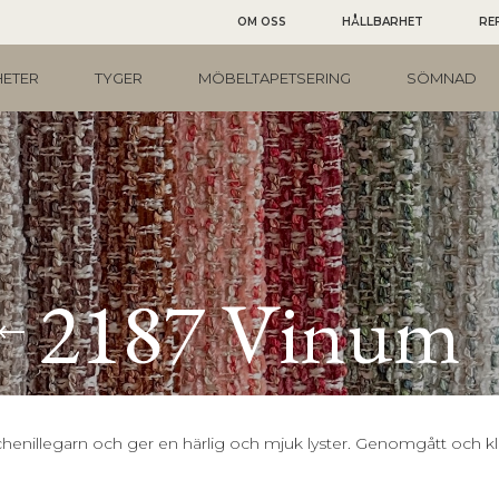
OM OSS
HÅLLBARHET
RE
ETER
TYGER
MÖBELTAPETSERING
SÖMNAD
2187 Vinum
chenillegarn och ger en härlig och mjuk lyster. Genomgått och kla