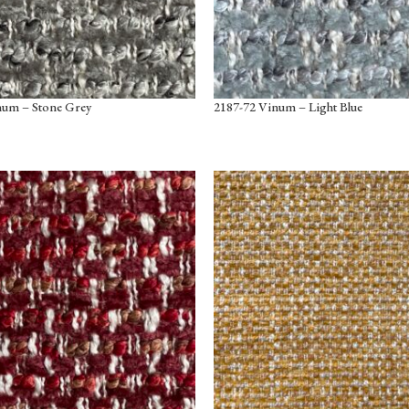
num – Stone Grey
2187-72 Vinum – Light Blue