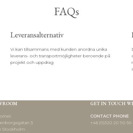
FAQs
Leveransalternativ
Vi kan tillsammans med kunden anordna unika
leverans- och transportmöjligheter beroende på
projekt och uppdrag
WROOM
GET IN TOUCH W
orner
CONTACT PHONE
enborgsgatan 3
+46 (0)320 20 90 50
8 Stockholm