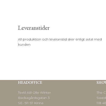
Leveranstider
All produktion och leveranstid sker enligt avtal med
kunden
HEADOFFICE
SHO
Textil AB Olle Winter
The C
Backagårdsgatan 3
Swed
SE- 511 57 Kinna
118 4