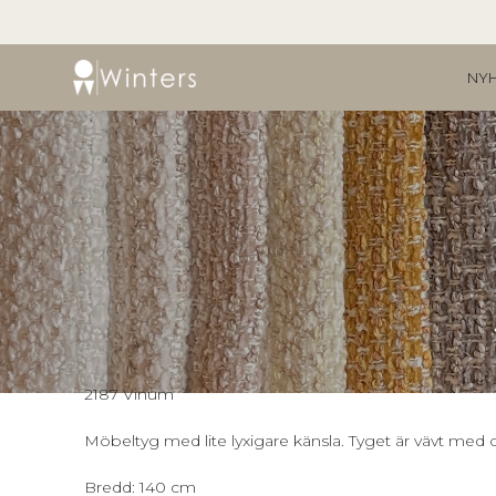
NYH
2187 Vinum
Möbeltyg med lite lyxigare känsla. Tyget är vävt med 
Bredd: 140 cm