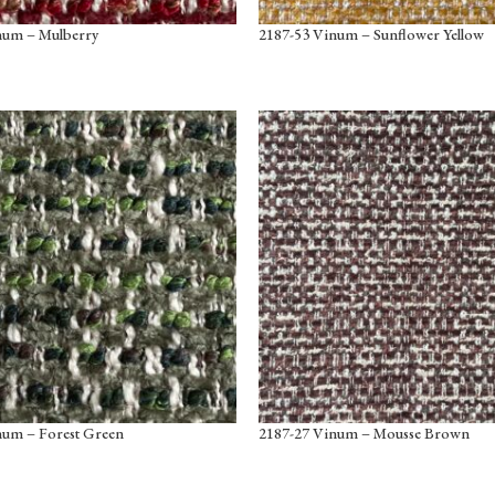
num – Mulberry
2187-53 Vinum – Sunflower Yellow
num – Forest Green
2187-27 Vinum – Mousse Brown